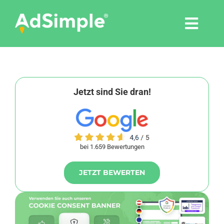
Skip
to
Togg
content
Navi
Leistungen
Tools
Jetzt sind Sie dran!
Pressemitteilungen
bei 1.659 Bewertungen
Shop
JETZT BEWERTEN
Agentur
Blog