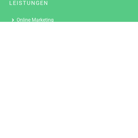
LEISTUNGEN
Online Marketing
Content Marketing
Content Marketing Abos
Content Marketing für Ärzte
Suchmaschinenoptimierung
Social Media Marketing
Influencer Marketing
Partnerprogramm
TOOLS