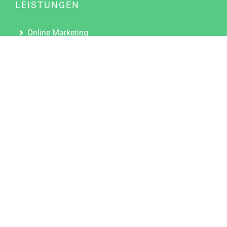
LEISTUNGEN
Online Marketing
Content Marketing
Content Marketing Abos
Content Marketing für Ärzte
Suchmaschinenoptimierung
Social Media Marketing
Influencer Marketing
Partnerprogramm
TOOLS