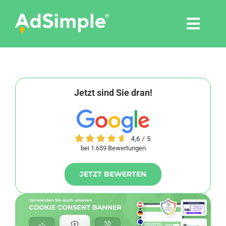
Skip
to
Togg
content
Navi
Leistungen
Tools
Jetzt sind Sie dran!
Pressemitteilungen
bei 1.659 Bewertungen
Shop
JETZT BEWERTEN
Agentur
Blog