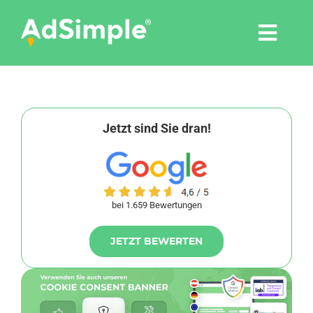
Skip
to
Togg
content
Navi
Leistungen
Tools
Jetzt sind Sie dran!
Pressemitteilungen
bei 1.659 Bewertungen
Shop
JETZT BEWERTEN
Agentur
Blog