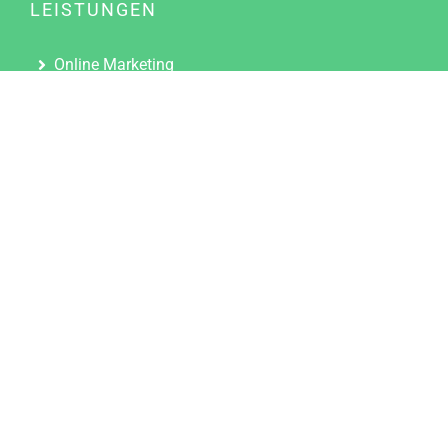
LEISTUNGEN
Online Marketing
Content Marketing
Content Marketing Abos
Content Marketing für Ärzte
Suchmaschinenoptimierung
Social Media Marketing
Influencer Marketing
Partnerprogramm
TOOLS