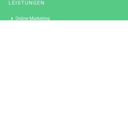
LEISTUNGEN
Online Marketing
Content Marketing
Content Marketing Abos
Content Marketing für Ärzte
Suchmaschinenoptimierung
Social Media Marketing
Influencer Marketing
Partnerprogramm
TOOLS