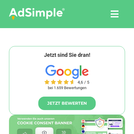
Skip
to
Togg
content
Navi
Leistungen
Tools
Jetzt sind Sie dran!
Pressemitteilungen
bei 1.659 Bewertungen
Shop
JETZT BEWERTEN
Agentur
Blog