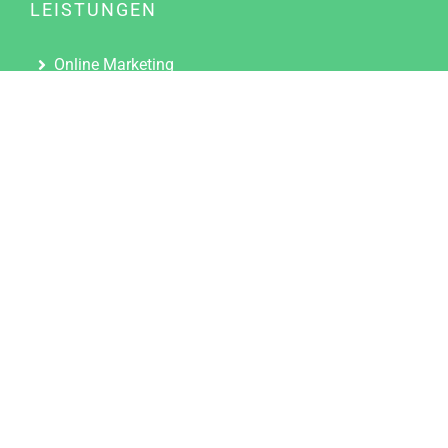
LEISTUNGEN
Online Marketing
Content Marketing
Content Marketing Abos
Content Marketing für Ärzte
Suchmaschinenoptimierung
Social Media Marketing
Influencer Marketing
Partnerprogramm
TOOLS