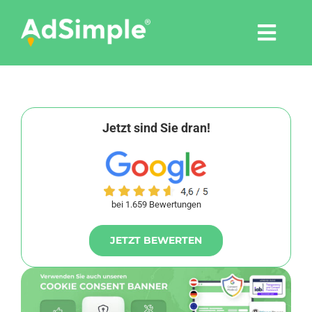
Skip
to
Togg
content
Navi
Leistungen
Tools
Jetzt sind Sie dran!
Pressemitteilungen
bei 1.659 Bewertungen
Shop
JETZT BEWERTEN
Agentur
Blog