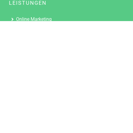
LEISTUNGEN
Online Marketing
Content Marketing
Content Marketing Abos
Content Marketing für Ärzte
Suchmaschinenoptimierung
Social Media Marketing
Influencer Marketing
Partnerprogramm
TOOLS