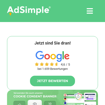
Skip
to
Togg
content
Navi
Leistungen
Tools
Jetzt sind Sie dran!
Pressemitteilungen
bei 1.659 Bewertungen
Shop
JETZT BEWERTEN
Agentur
Blog