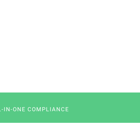
L-IN-ONE COMPLIANCE
gency-Paket für Agenturen