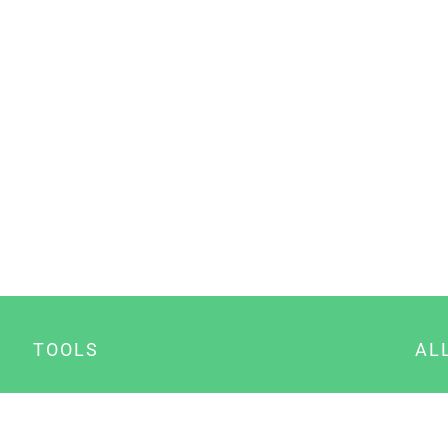
TOOLS
AL
Datenschutz Generator
A