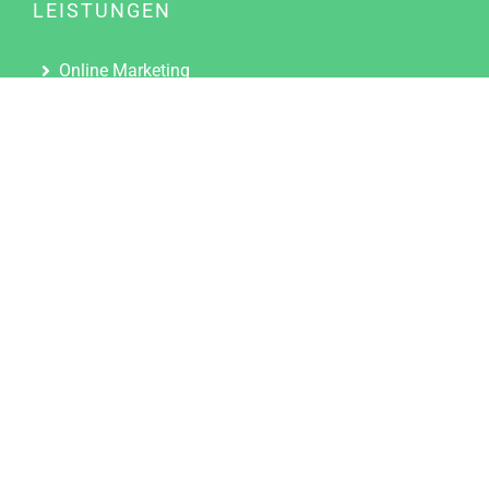
LEISTUNGEN
Online Marketing
Content Marketing
Content Marketing Abos
Content Marketing für Ärzte
Suchmaschinenoptimierung
Social Media Marketing
Influencer Marketing
Partnerprogramm
TOOLS