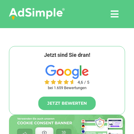
Skip
to
Togg
content
Navi
Leistungen
Tools
Jetzt sind Sie dran!
Pressemitteilungen
bei 1.659 Bewertungen
Shop
JETZT BEWERTEN
Agentur
Blog