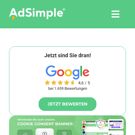
Skip
to
Togg
content
Navi
Leistungen
Tools
Jetzt sind Sie dran!
Pressemitteilungen
bei 1.659 Bewertungen
Shop
JETZT BEWERTEN
Agentur
Blog