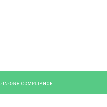
L-IN-ONE COMPLIANCE
gency-Paket für Agenturen