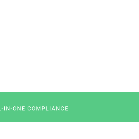
L-IN-ONE COMPLIANCE
gency-Paket für Agenturen