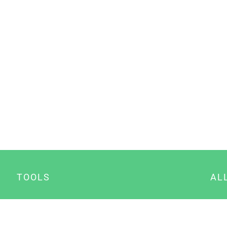
TOOLS
AL
Datenschutz Generator
A