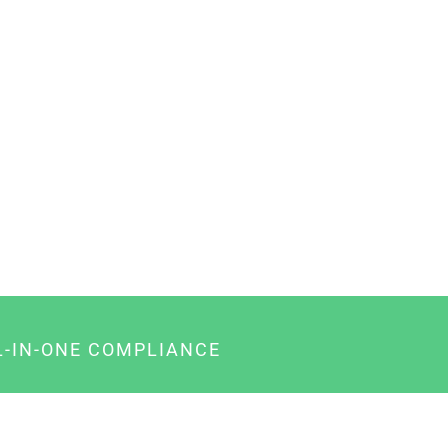
L-IN-ONE COMPLIANCE
gency-Paket für Agenturen