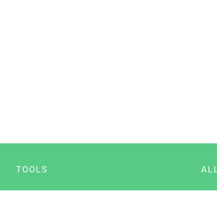
TOOLS
AL
Datenschutz Generator
A