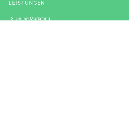
LEISTUNGEN
Online Marketing
Content Marketing
Content Marketing Abos
Content Marketing für Ärzte
Suchmaschinenoptimierung
Social Media Marketing
Influencer Marketing
Partnerprogramm
TOOLS