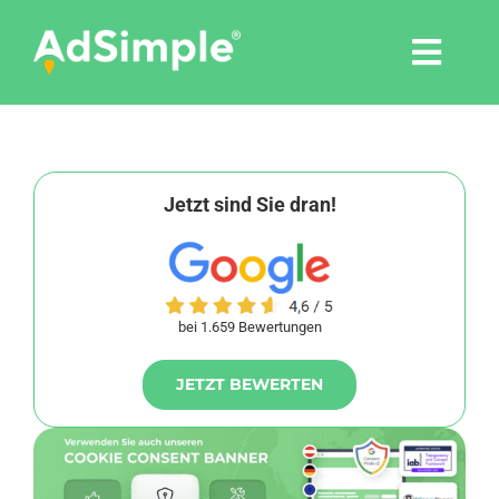
Skip
to
Togg
content
Navi
Leistungen
Tools
Jetzt sind Sie dran!
Pressemitteilungen
bei 1.659 Bewertungen
Shop
JETZT BEWERTEN
Agentur
Blog