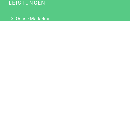
LEISTUNGEN
Online Marketing
Content Marketing
Content Marketing Abos
Content Marketing für Ärzte
Suchmaschinenoptimierung
Social Media Marketing
Influencer Marketing
Partnerprogramm
TOOLS