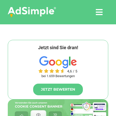
Skip
to
Togg
content
Navi
Leistungen
Tools
Jetzt sind Sie dran!
Pressemitteilungen
bei 1.659 Bewertungen
Shop
JETZT BEWERTEN
Agentur
Blog