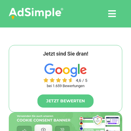
Skip
to
Togg
content
Navi
Leistungen
Tools
Jetzt sind Sie dran!
Pressemitteilungen
bei 1.659 Bewertungen
Shop
JETZT BEWERTEN
Agentur
Blog