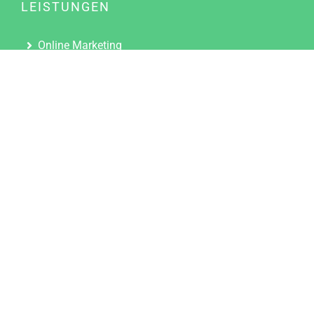
LEISTUNGEN
Online Marketing
Content Marketing
Content Marketing Abos
Content Marketing für Ärzte
Suchmaschinenoptimierung
Social Media Marketing
Influencer Marketing
Partnerprogramm
TOOLS