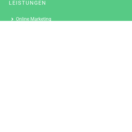
LEISTUNGEN
Online Marketing
Content Marketing
Content Marketing Abos
Content Marketing für Ärzte
Suchmaschinenoptimierung
Social Media Marketing
Influencer Marketing
Partnerprogramm
TOOLS