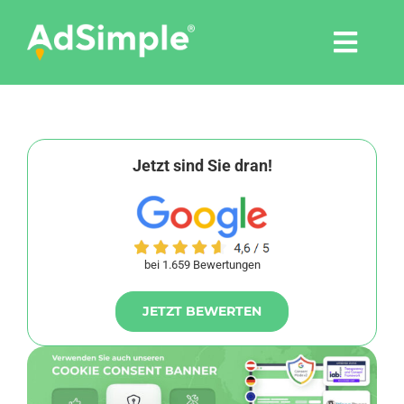
Skip
to
Togg
content
Navi
Leistungen
Tools
Jetzt sind Sie dran!
Pressemitteilungen
bei 1.659 Bewertungen
Shop
JETZT BEWERTEN
Agentur
Blog