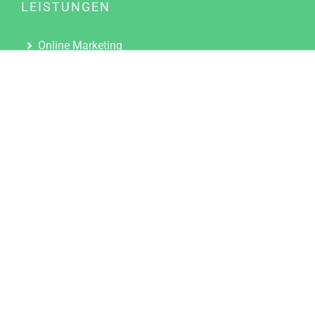
LEISTUNGEN
Online Marketing
Content Marketing
Content Marketing Abos
Content Marketing für Ärzte
Suchmaschinenoptimierung
Social Media Marketing
Influencer Marketing
Partnerprogramm
TOOLS