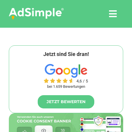
Skip
to
Togg
content
Navi
Leistungen
Tools
Jetzt sind Sie dran!
Pressemitteilungen
bei 1.659 Bewertungen
Shop
JETZT BEWERTEN
Agentur
Blog