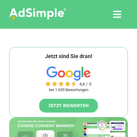
Skip
to
Togg
content
Navi
Leistungen
Tools
Jetzt sind Sie dran!
Pressemitteilungen
bei 1.659 Bewertungen
Shop
JETZT BEWERTEN
Agentur
Blog