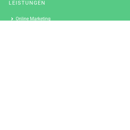
LEISTUNGEN
Online Marketing
Content Marketing
Content Marketing Abos
Content Marketing für Ärzte
Suchmaschinenoptimierung
Social Media Marketing
Influencer Marketing
Partnerprogramm
TOOLS