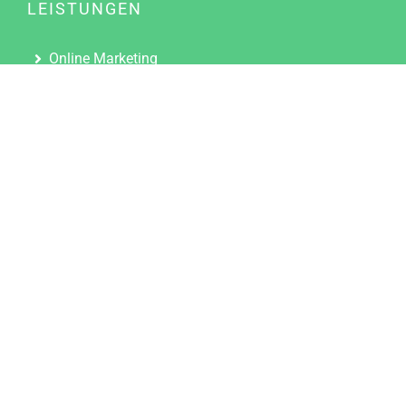
LEISTUNGEN
Online Marketing
Content Marketing
Content Marketing Abos
Content Marketing für Ärzte
Suchmaschinenoptimierung
Social Media Marketing
Influencer Marketing
Partnerprogramm
TOOLS