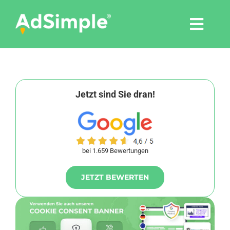
Skip
to
Togg
content
Navi
Leistungen
Tools
Jetzt sind Sie dran!
Pressemitteilungen
bei 1.659 Bewertungen
Shop
JETZT BEWERTEN
Agentur
Blog