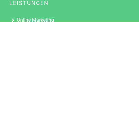
LEISTUNGEN
Online Marketing
Content Marketing
Content Marketing Abos
Content Marketing für Ärzte
Suchmaschinenoptimierung
Social Media Marketing
Influencer Marketing
Partnerprogramm
TOOLS