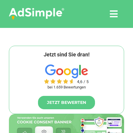
Skip
to
Togg
content
Navi
Leistungen
Tools
Jetzt sind Sie dran!
Pressemitteilungen
bei 1.659 Bewertungen
Shop
JETZT BEWERTEN
Agentur
Blog