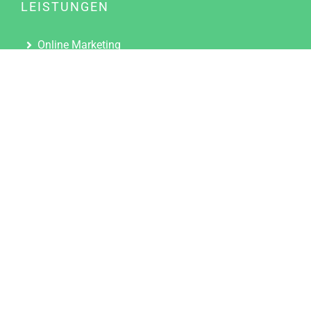
LEISTUNGEN
Online Marketing
Content Marketing
Content Marketing Abos
Content Marketing für Ärzte
Suchmaschinenoptimierung
Social Media Marketing
Influencer Marketing
Partnerprogramm
TOOLS