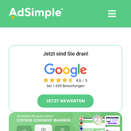
Skip
to
Togg
content
Navi
Leistungen
Tools
Jetzt sind Sie dran!
Pressemitteilungen
bei 1.659 Bewertungen
Shop
JETZT BEWERTEN
Agentur
Blog