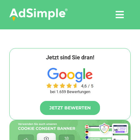
Skip
to
Togg
content
Navi
Leistungen
Tools
Jetzt sind Sie dran!
Pressemitteilungen
bei 1.659 Bewertungen
Shop
JETZT BEWERTEN
Agentur
Blog