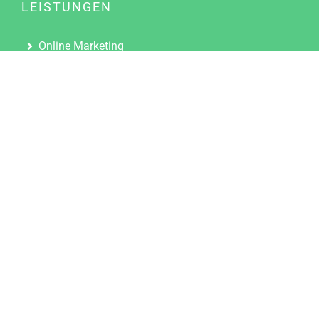
LEISTUNGEN
Online Marketing
Content Marketing
Content Marketing Abos
Content Marketing für Ärzte
Suchmaschinenoptimierung
Social Media Marketing
Influencer Marketing
Partnerprogramm
TOOLS