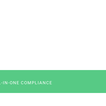
L-IN-ONE COMPLIANCE
gency-Paket für Agenturen