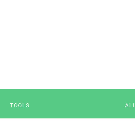
TOOLS
AL
Datenschutz Generator
A