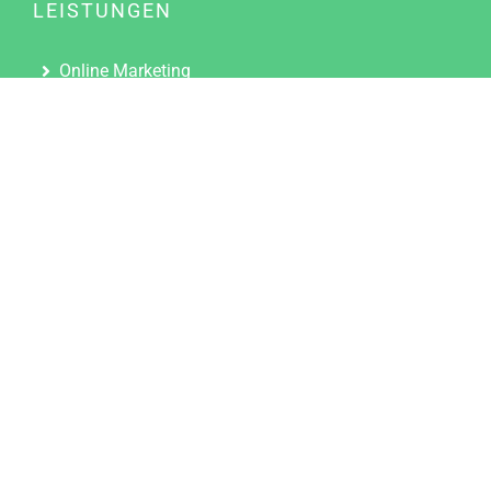
LEISTUNGEN
Online Marketing
Content Marketing
Content Marketing Abos
Content Marketing für Ärzte
Suchmaschinenoptimierung
Social Media Marketing
Influencer Marketing
Partnerprogramm
TOOLS