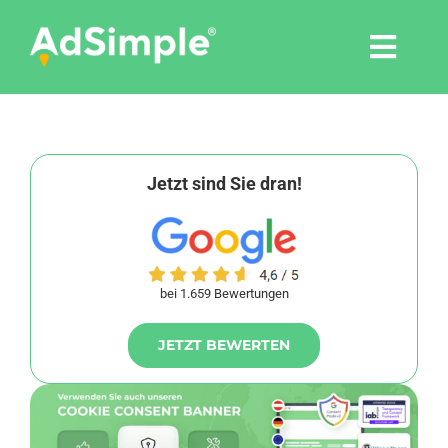
Skip
to
Togg
content
Navi
Leistungen
Tools
Jetzt sind Sie dran!
Pressemitteilungen
bei 1.659 Bewertungen
Shop
JETZT BEWERTEN
Agentur
Blog