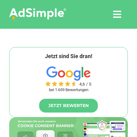
Skip
to
Togg
content
Navi
Leistungen
Tools
Jetzt sind Sie dran!
Pressemitteilungen
bei 1.659 Bewertungen
Shop
JETZT BEWERTEN
Agentur
Blog