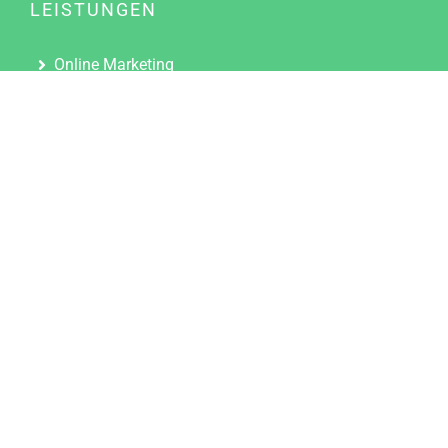
LEISTUNGEN
Online Marketing
Content Marketing
Content Marketing Abos
Content Marketing für Ärzte
Suchmaschinenoptimierung
Social Media Marketing
Influencer Marketing
Partnerprogramm
TOOLS