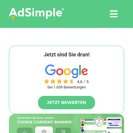
Skip
to
Togg
content
Navi
Leistungen
Tools
Jetzt sind Sie dran!
Pressemitteilungen
bei 1.659 Bewertungen
Shop
JETZT BEWERTEN
Agentur
Blog