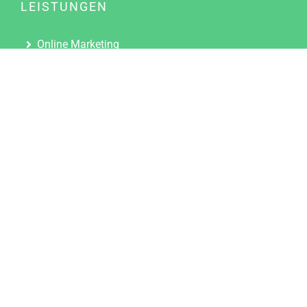
LEISTUNGEN
Online Marketing
Content Marketing
Content Marketing Abos
Content Marketing für Ärzte
Suchmaschinenoptimierung
Social Media Marketing
Influencer Marketing
Partnerprogramm
TOOLS