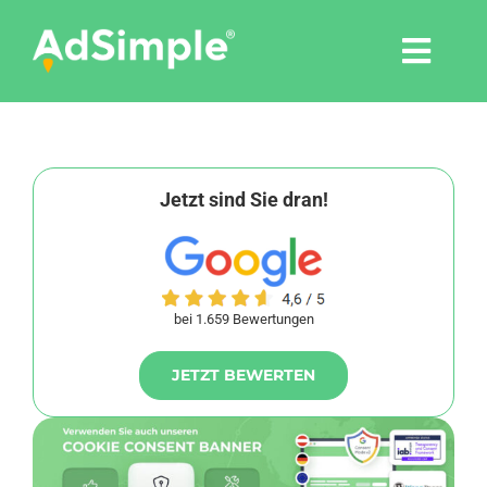
Skip
to
Togg
content
Navi
Leistungen
Tools
Jetzt sind Sie dran!
Pressemitteilungen
bei 1.659 Bewertungen
Shop
JETZT BEWERTEN
Agentur
Blog