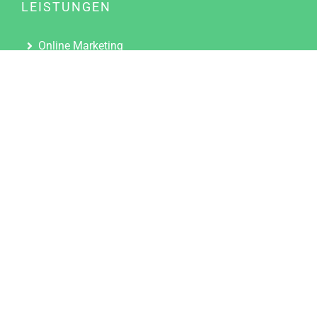
LEISTUNGEN
Online Marketing
Content Marketing
Content Marketing Abos
Content Marketing für Ärzte
Suchmaschinenoptimierung
Social Media Marketing
Influencer Marketing
Partnerprogramm
TOOLS