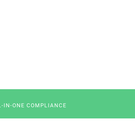
L-IN-ONE COMPLIANCE
gency-Paket für Agenturen