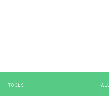
TOOLS
AL
Datenschutz Generator
A