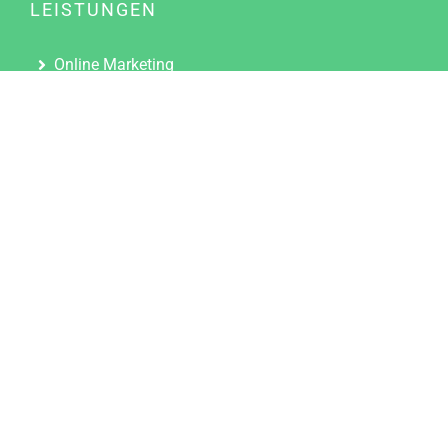
LEISTUNGEN
Online Marketing
Content Marketing
Content Marketing Abos
Content Marketing für Ärzte
Suchmaschinenoptimierung
Social Media Marketing
Influencer Marketing
Partnerprogramm
TOOLS