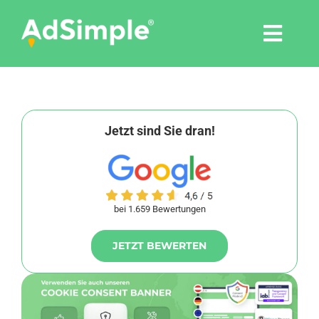
Skip
to
Togg
content
Navi
Leistungen
Tools
Jetzt sind Sie dran!
Pressemitteilungen
bei 1.659 Bewertungen
Shop
JETZT BEWERTEN
Agentur
Blog