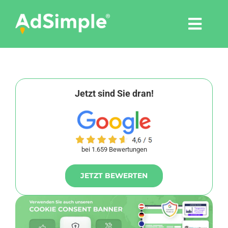
Skip
to
Togg
content
Navi
Leistungen
Tools
Jetzt sind Sie dran!
Pressemitteilungen
bei 1.659 Bewertungen
Shop
JETZT BEWERTEN
Agentur
Blog