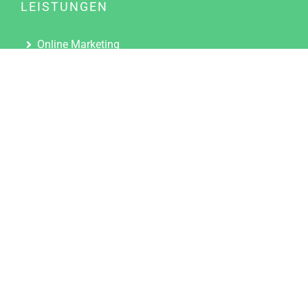
LEISTUNGEN
Online Marketing
Content Marketing
Content Marketing Abos
Content Marketing für Ärzte
Suchmaschinenoptimierung
Social Media Marketing
Influencer Marketing
Partnerprogramm
TOOLS