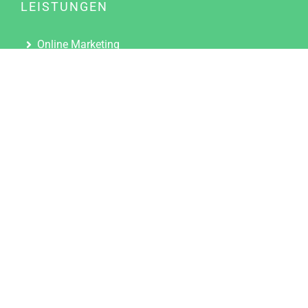
LEISTUNGEN
Online Marketing
Content Marketing
Content Marketing Abos
Content Marketing für Ärzte
Suchmaschinenoptimierung
Social Media Marketing
Influencer Marketing
Partnerprogramm
TOOLS