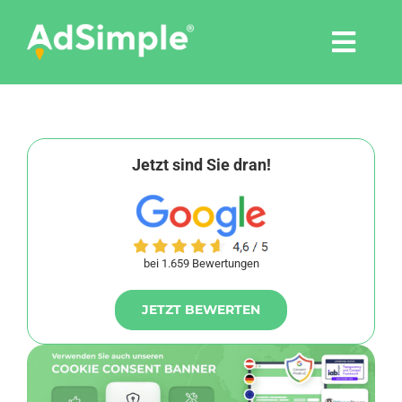
Skip
to
Togg
content
Navi
Leistungen
Tools
Jetzt sind Sie dran!
Pressemitteilungen
bei 1.659 Bewertungen
Shop
JETZT BEWERTEN
Agentur
Blog