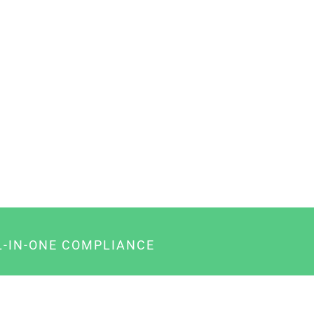
L-IN-ONE COMPLIANCE
gency-Paket für Agenturen