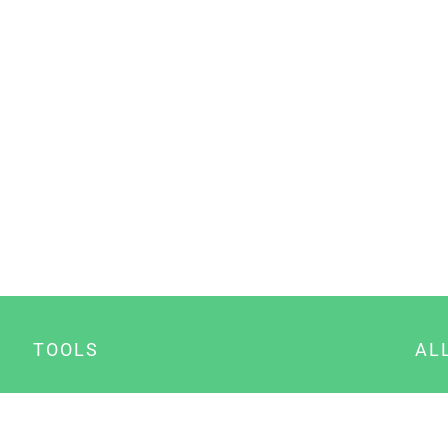
TOOLS
AL
Datenschutz Generator
A