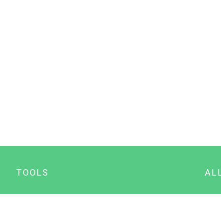
TOOLS
AL
Datenschutz Generator
A