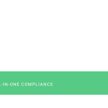
L-IN-ONE COMPLIANCE
gency-Paket für Agenturen