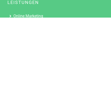
LEISTUNGEN
Online Marketing
Content Marketing
Content Marketing Abos
Content Marketing für Ärzte
Suchmaschinenoptimierung
Social Media Marketing
Influencer Marketing
Partnerprogramm
TOOLS