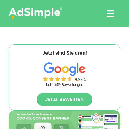
Skip
to
Togg
content
Navi
Leistungen
Tools
Jetzt sind Sie dran!
Pressemitteilungen
bei 1.659 Bewertungen
Shop
JETZT BEWERTEN
Agentur
Blog