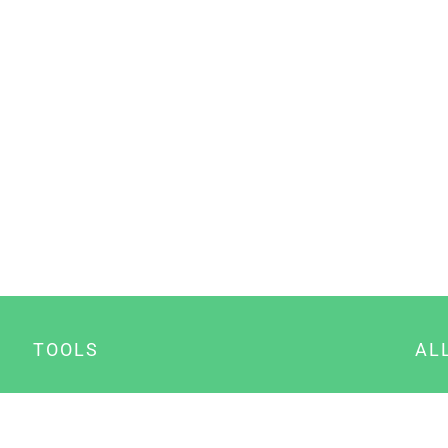
TOOLS
AL
Datenschutz Generator
A