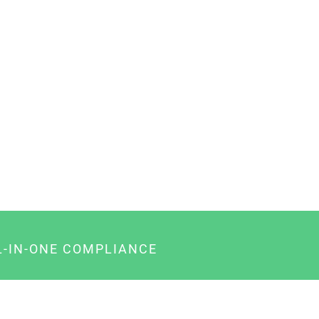
L-IN-ONE COMPLIANCE
gency-Paket für Agenturen