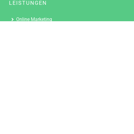
LEISTUNGEN
Online Marketing
Content Marketing
Content Marketing Abos
Content Marketing für Ärzte
Suchmaschinenoptimierung
Social Media Marketing
Influencer Marketing
Partnerprogramm
TOOLS