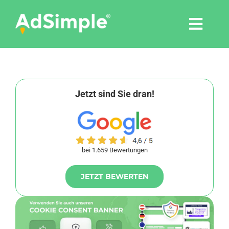
Skip
to
Togg
content
Navi
Leistungen
Tools
Jetzt sind Sie dran!
Pressemitteilungen
bei 1.659 Bewertungen
Shop
JETZT BEWERTEN
Agentur
Blog