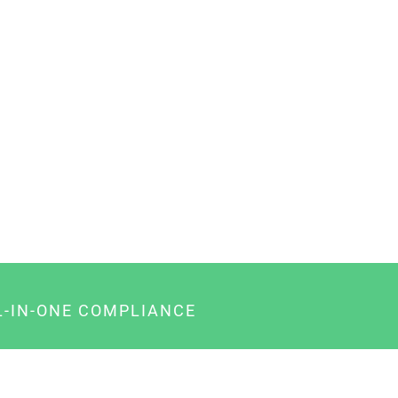
L-IN-ONE COMPLIANCE
gency-Paket für Agenturen