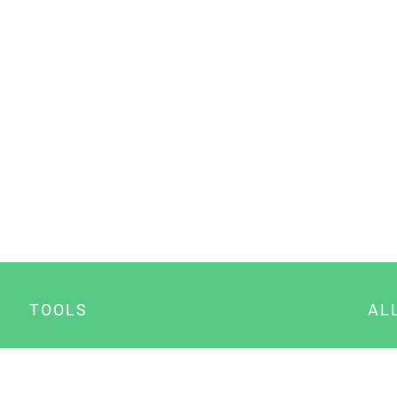
TOOLS
AL
Datenschutz Generator
A