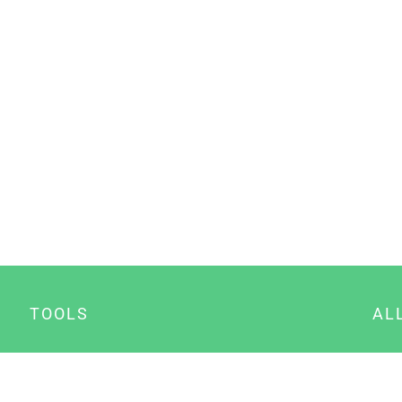
TOOLS
AL
Datenschutz Generator
A