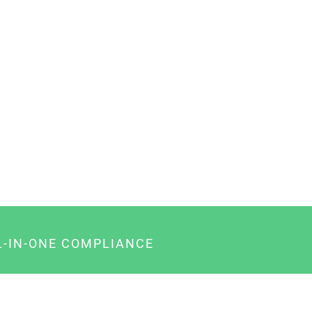
L-IN-ONE COMPLIANCE
gency-Paket für Agenturen