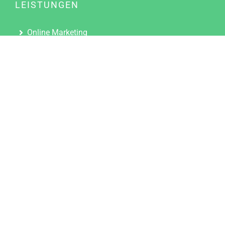
LEISTUNGEN
Online Marketing
Content Marketing
Content Marketing Abos
Content Marketing für Ärzte
Suchmaschinenoptimierung
Social Media Marketing
Influencer Marketing
Partnerprogramm
TOOLS