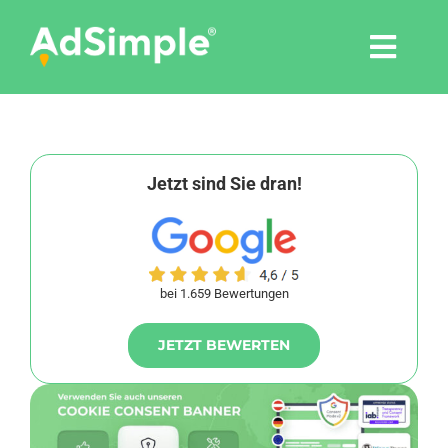
Skip
to
Togg
content
Navi
Leistungen
Tools
Jetzt sind Sie dran!
Pressemitteilungen
bei 1.659 Bewertungen
Shop
JETZT BEWERTEN
Agentur
Blog