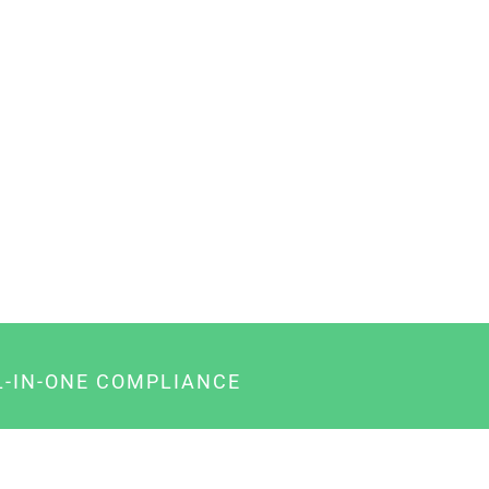
L-IN-ONE COMPLIANCE
gency-Paket für Agenturen