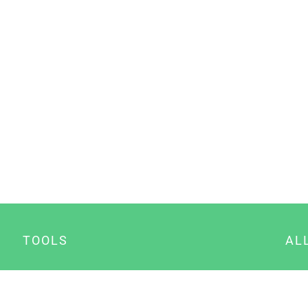
TOOLS
AL
Datenschutz Generator
A