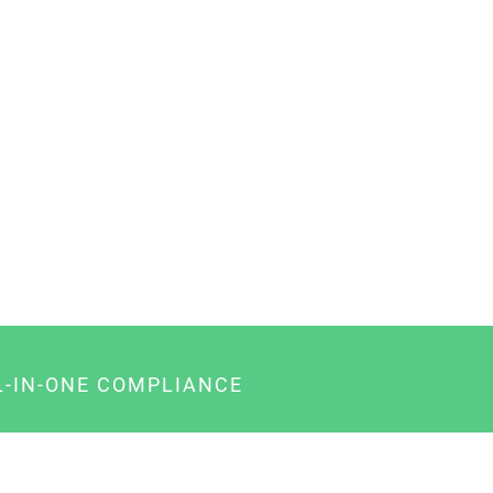
L-IN-ONE COMPLIANCE
gency-Paket für Agenturen