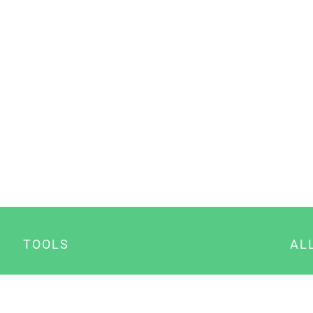
TOOLS
AL
Datenschutz Generator
A