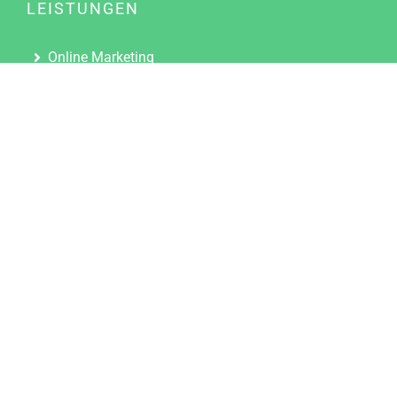
LEISTUNGEN
Online Marketing
Content Marketing
Content Marketing Abos
Content Marketing für Ärzte
Suchmaschinenoptimierung
Social Media Marketing
Influencer Marketing
Partnerprogramm
TOOLS