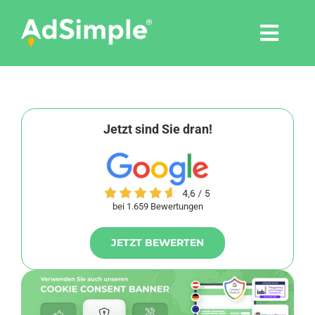
Skip
to
Togg
content
Navi
Leistungen
Tools
Jetzt sind Sie dran!
Pressemitteilungen
bei 1.659 Bewertungen
Shop
JETZT BEWERTEN
Agentur
Blog