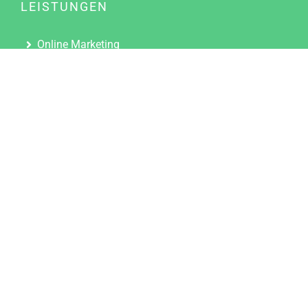
LEISTUNGEN
Online Marketing
Content Marketing
Content Marketing Abos
Content Marketing für Ärzte
Suchmaschinenoptimierung
Social Media Marketing
Influencer Marketing
Partnerprogramm
TOOLS