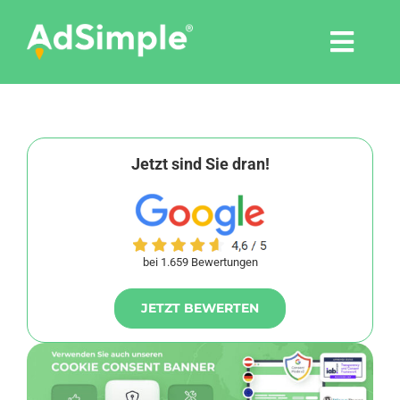
Skip
to
Togg
content
Navi
Leistungen
Tools
Jetzt sind Sie dran!
Pressemitteilungen
bei 1.659 Bewertungen
Shop
JETZT BEWERTEN
Agentur
Blog