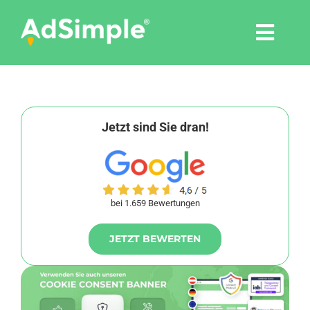
Skip
to
Togg
content
Navi
Leistungen
Tools
Jetzt sind Sie dran!
Pressemitteilungen
bei 1.659 Bewertungen
Shop
JETZT BEWERTEN
Agentur
Blog