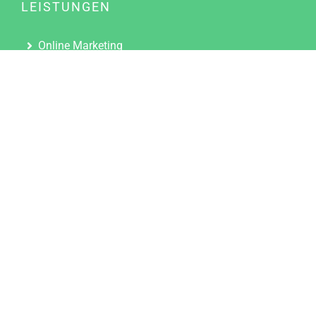
LEISTUNGEN
Online Marketing
Content Marketing
Content Marketing Abos
Content Marketing für Ärzte
Suchmaschinenoptimierung
Social Media Marketing
Influencer Marketing
Partnerprogramm
TOOLS