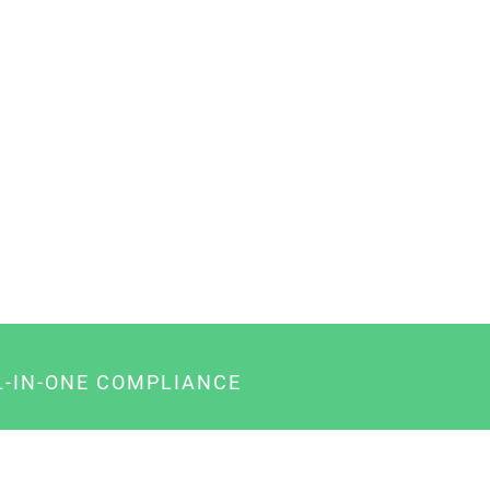
L-IN-ONE COMPLIANCE
gency-Paket für Agenturen