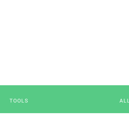
TOOLS
AL
Datenschutz Generator
A