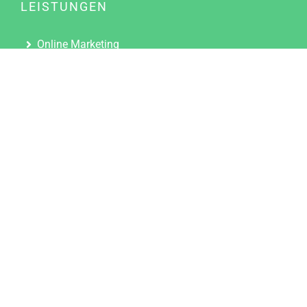
LEISTUNGEN
Online Marketing
Content Marketing
Content Marketing Abos
Content Marketing für Ärzte
Suchmaschinenoptimierung
Social Media Marketing
Influencer Marketing
Partnerprogramm
TOOLS