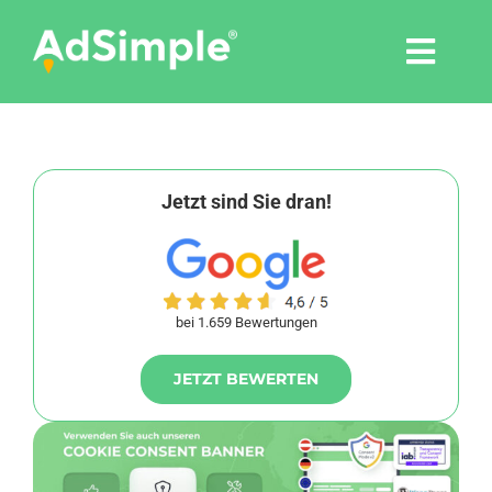
Skip
to
Togg
content
Navi
Leistungen
Tools
Jetzt sind Sie dran!
Pressemitteilungen
bei 1.659 Bewertungen
Shop
JETZT BEWERTEN
Agentur
Blog