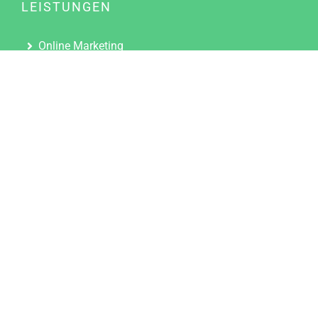
LEISTUNGEN
Online Marketing
Content Marketing
Content Marketing Abos
Content Marketing für Ärzte
Suchmaschinenoptimierung
Social Media Marketing
Influencer Marketing
Partnerprogramm
TOOLS