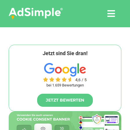
Skip
to
Togg
content
Navi
Leistungen
Tools
Jetzt sind Sie dran!
Pressemitteilungen
bei 1.659 Bewertungen
Shop
JETZT BEWERTEN
Agentur
Blog