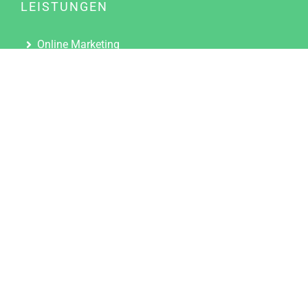
LEISTUNGEN
Online Marketing
Content Marketing
Content Marketing Abos
Content Marketing für Ärzte
Suchmaschinenoptimierung
Social Media Marketing
Influencer Marketing
Partnerprogramm
TOOLS