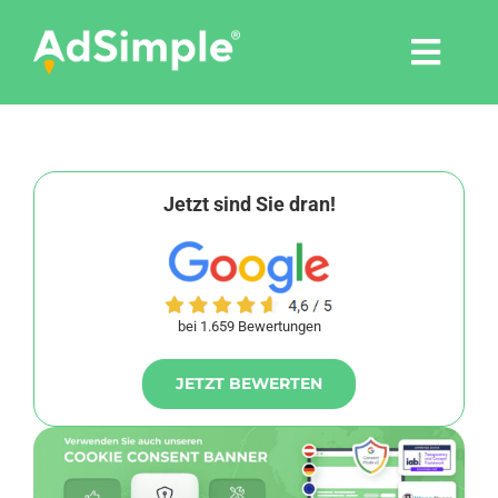
Skip
to
Togg
content
Navi
Leistungen
Tools
Jetzt sind Sie dran!
Pressemitteilungen
bei 1.659 Bewertungen
Shop
JETZT BEWERTEN
Agentur
Blog