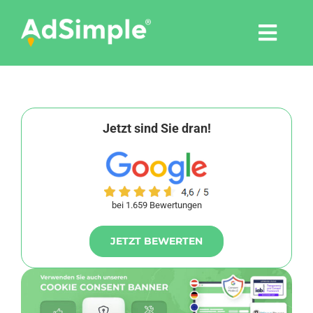
Skip
to
Togg
content
Navi
Leistungen
Tools
Jetzt sind Sie dran!
Pressemitteilungen
bei 1.659 Bewertungen
Shop
JETZT BEWERTEN
Agentur
Blog