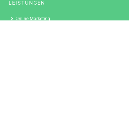
LEISTUNGEN
Online Marketing
Content Marketing
Content Marketing Abos
Content Marketing für Ärzte
Suchmaschinenoptimierung
Social Media Marketing
Influencer Marketing
Partnerprogramm
TOOLS