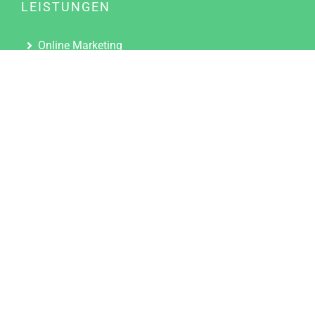
LEISTUNGEN
Online Marketing
Content Marketing
Content Marketing Abos
Content Marketing für Ärzte
Suchmaschinenoptimierung
Social Media Marketing
Influencer Marketing
Partnerprogramm
TOOLS