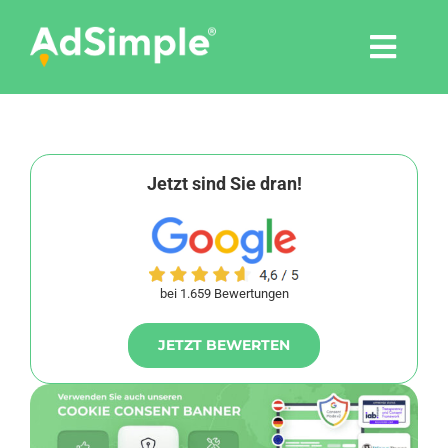
Skip
to
Togg
content
Navi
Leistungen
Tools
Jetzt sind Sie dran!
Pressemitteilungen
bei 1.659 Bewertungen
Shop
JETZT BEWERTEN
Agentur
Blog